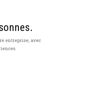
rsonnes.
e entreprise, avec
riences.